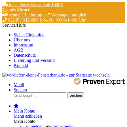
kostenloser Versand ab 1000€
gratis Muster
schnelle Lieferung in 7 Werktagen möglich
02245 / 6429890 Mo.-Fr., 09:00-14:00 Uhr
Service/Hilfe
Sicher Einkaufen
Über uns
Impressum
AGB
Datenschutz
Lieferung und Versand
Kontakt
Menü
Suchen
Suchen
Mein Konto
Menü schließen
Mein Konto
Anmelden
oder
registrieren