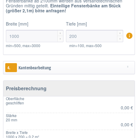
Fensterbänke ab 2100mm werden aus Versandtechnischen
Gründen mittig geteilt.
Einteilige
Fensterbänke am Stück
(größer 2,1m)
bitte anfragen!
Breite [mm]
Tiefe [mm]




min=500, max=3000
min=100, max=500
4.
Kantenbearbeitung
Preisberechnung
Oberfläche
geschliffen
0,00 €
Stärke
20 mm
0,00 €
Breite x Tiefe
1000 x 200 = 0.2 m²