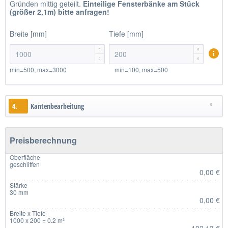
Gründen mittig geteilt.
Einteilige
Fensterbänke am Stück
(größer 2,1m)
bitte anfragen!
Breite [mm]
Tiefe [mm]




min=500, max=3000
min=100, max=500
4.
Kantenbearbeitung
Preisberechnung
Oberfläche
geschliffen
0,00 €
Stärke
30 mm
0,00 €
Breite x Tiefe
1000 x 200 = 0.2 m²