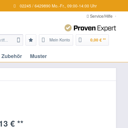
02245 / 6429890 Mo.-Fr., 09:00-14:00 Uhr
Service/Hilfe
Mein Konto
0,00 € **
Zubehör
Muster
13 € **