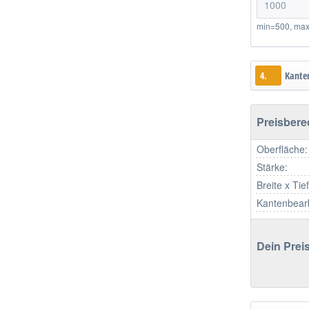
min=500, ma
4.
Kante
Preisber
Oberfläche:
Stärke:
Breite x Tie
Kantenbear
Dein Preis