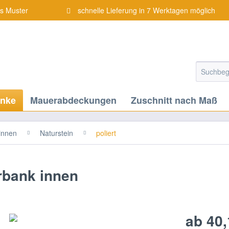
is Muster
schnelle Lieferung in 7 Werktagen möglich
änke
Mauerabdeckungen
Zuschnitt nach Maß
innen
Naturstein
poliert
erbank innen
ab 40,