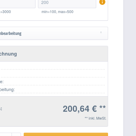
x=3000
min=100, max=500
nbearbeitung
echnung
fe:
beitung:
200,64 € **
:
** inkl. MwSt.