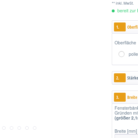
** inkl. MwSt.
bereit zur 
1.
Oberf
Oberfläche
polie
2.
Stärk
3.
Breite
Fensterbän
Gründen mitt
(größer 2,
Breite [mm]