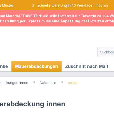
s Muster
schnelle Lieferung in 10 Werktagen möglich
zum Material TRAVERTIN: aktuelle Lieferzeit für Travertin ca. 3-4 
 Bestellung per Express muss eine Anpassung der Lieferzeit erfol
änke
Mauerabdeckungen
Zuschnitt nach Maß
deckungen innen
Naturstein
poliert
auerabdeckung innen