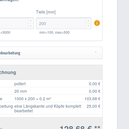
Tiefe [mm]




x=3000
min=100, max=500
nbearbeitung
echnung
poliert
0,00 €
20 mm
0,00 €
fe
1000 x 200 = 0.2 m²
103,68 €
beitung
eine Längskante und Köpfe komplett
25,00 €
bearbeitet
128,68 € **
: