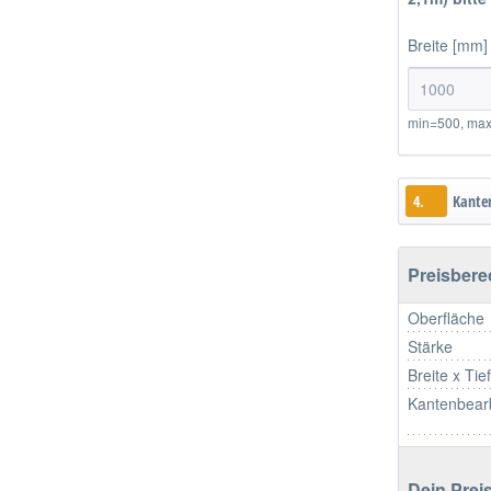
Breite [mm]
min=500, ma
4.
Kante
Preisber
Oberfläche
Stärke
Breite x Tie
Kantenbear
Dein Preis