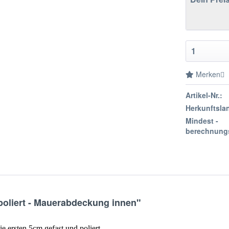
Merken
Artikel-Nr.:
Herkunftsla
Mindest -
berechnung
poliert - Mauerabdeckung innen"
ie ersten 5cm gefast und poliert.