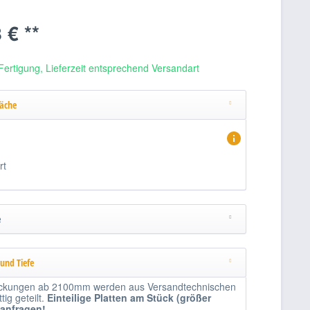
 € **
Fertigung, Lieferzeit entsprechend Versandart
läche
rt
e
 und Tiefe
kungen ab 2100mm werden aus Versandtechnischen
ig geteilt.
Einteilige
Platten am Stück (größer
 anfragen!