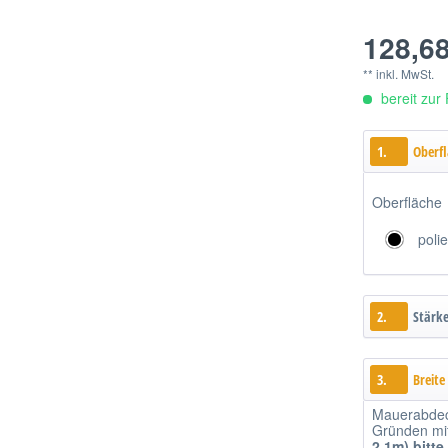
128,68
** inkl. MwSt.
bereit zur 
1.
Oberf
Oberfläche
polie
2.
Stärk
3.
Breite
Mauerabdec
Gründen mitt
2,1m)
bitte