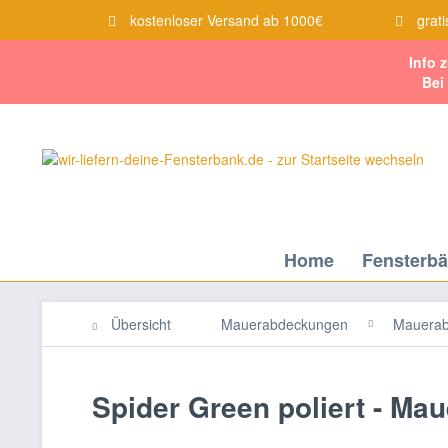
kostenloser Versand ab 1000€
grati
Info 
Bei
Home
Fensterb
Übersicht
Mauerabdeckungen
Mauerab
Spider Green poliert - M