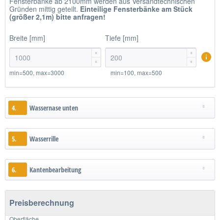
Fensterbänke ab 2100mm werden aus Versandtechnischen
Gründen mittig geteilt.
Einteilige
Fensterbänke am Stück
(größer 2,1m)
bitte anfragen!
Breite [mm]
Tiefe [mm]




min=500, max=3000
min=100, max=500
4.
Wassernase unten
5.
Wasserrille
6.
Kantenbearbeitung
Preisberechnung
Oberfläche