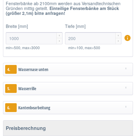
Fensterbänke ab 2100mm werden aus Versandtechnischen
Gründen mittig geteilt.
Einteilige
Fensterbänke am Stück
(größer 2,1m)
bitte anfragen!
Breite [mm]
Tiefe [mm]




min=500, max=3000
min=100, max=500
4.
Wassernase unten
5.
Wasserrille
6.
Kantenbearbeitung
Preisberechnung