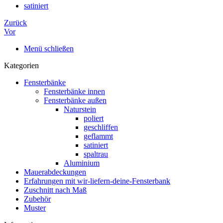
satiniert
Zurück
Vor
Menü schließen
Kategorien
Fensterbänke
Fensterbänke innen
Fensterbänke außen
Naturstein
poliert
geschliffen
geflammt
satiniert
spaltrau
Aluminium
Mauerabdeckungen
Erfahrungen mit wir-liefern-deine-Fensterbank
Zuschnitt nach Maß
Zubehör
Muster