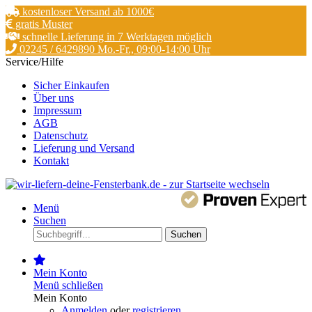
kostenloser Versand ab 1000€
gratis Muster
schnelle Lieferung in 7 Werktagen möglich
02245 / 6429890 Mo.-Fr., 09:00-14:00 Uhr
Service/Hilfe
Sicher Einkaufen
Über uns
Impressum
AGB
Datenschutz
Lieferung und Versand
Kontakt
Menü
Suchen
Suchen
Mein Konto
Menü schließen
Mein Konto
Anmelden
oder
registrieren