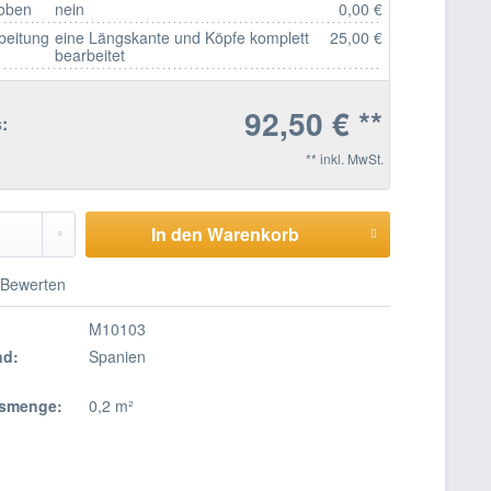
 oben
nein
0,00 €
beitung
eine Längskante und Köpfe komplett
25,00 €
bearbeitet
92,50 € **
:
** inkl. MwSt.
In den Warenkorb
Bewerten
M10103
nd:
Spanien
smenge:
0,2 m²