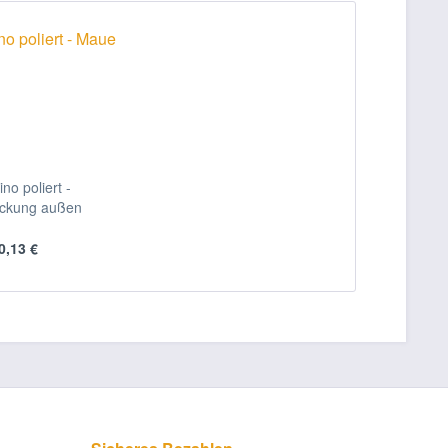
no poliert -
ckung außen
0,13 €