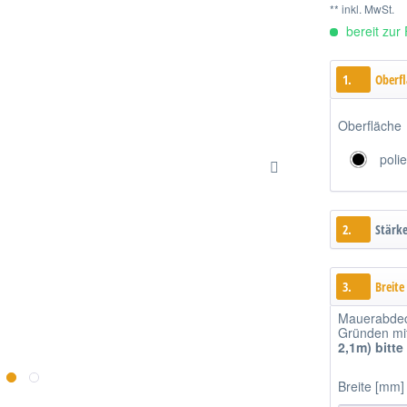
** inkl. MwSt.
bereit zur 
1.
Oberf
Oberfläche
polie
2.
Stärk
3.
Breite
Mauerabdec
Gründen mitt
2,1m)
bitte
Breite [mm]