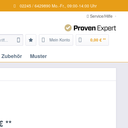
02245 / 6429890 Mo.-Fr., 09:00-14:00 Uhr
Service/Hilfe
Mein Konto
0,00 € **
Zubehör
Muster
€ **