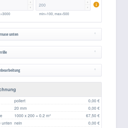




x=3000
min=100, max=500
rnase unten
rille
nbearbeitung
echnung
poliert
0,00 €
20 mm
0,00 €
fe
1000 x 200 = 0.2 m²
67,50 €
 unten
nein
0,00 €