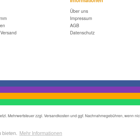
Informationen
Über uns
amm
Impressum
fen
AGB
 Versand
Datenschutz
gesetzl. Mehrwertsteuer zzgl. Versandkosten und ggf. Nachnahmegebühren, wenn ni
Copyright ©2021 wir-liefern-deine-Fensterbank.de
 bieten.
Mehr Informationen