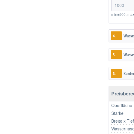
min=500, ma
4.
Wasse
5.
Wasser
6.
Kante
Preisber
Oberfläche
Stärke
Breite x Tie
Wassernase