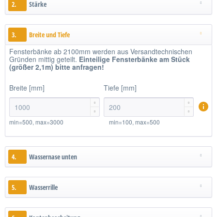
2.
Stärke
3.
Breite und Tiefe
Fensterbänke ab 2100mm werden aus Versandtechnischen
Gründen mittig geteilt.
Einteilige
Fensterbänke am Stück
(größer 2,1m)
bitte anfragen!
Breite [mm]
Tiefe [mm]




min=500, max=3000
min=100, max=500
4.
Wassernase unten
5.
Wasserrille