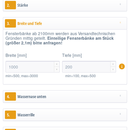
2.
Stärke
3.
Breite und Tiefe
Fensterbänke ab 2100mm werden aus Versandtechnischen
Gründen mittig geteilt.
Einteilige
Fensterbänke am Stück
(größer 2,1m)
bitte anfragen!
Breite [mm]
Tiefe [mm]




min=500, max=3000
min=100, max=500
4.
Wassernase unten
5.
Wasserrille