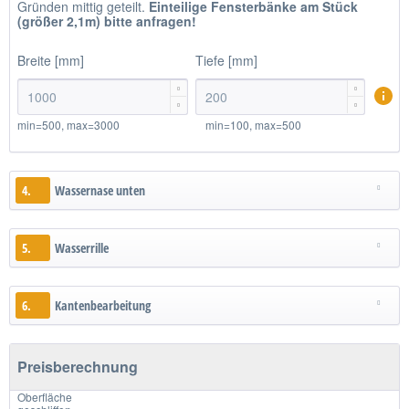
Gründen mittig geteilt.
Einteilige
Fensterbänke am Stück
(größer 2,1m)
bitte anfragen!
Breite [mm]
Tiefe [mm]




min=500, max=3000
min=100, max=500
4.
Wassernase unten
5.
Wasserrille
6.
Kantenbearbeitung
Preisberechnung
Oberfläche