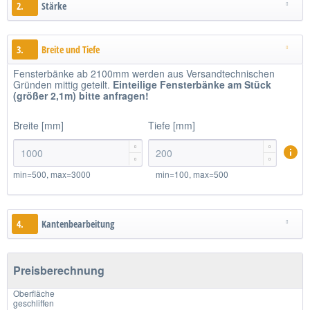
2.
Stärke
3.
Breite und Tiefe
Fensterbänke ab 2100mm werden aus Versandtechnischen
Gründen mittig geteilt.
Einteilige
Fensterbänke am Stück
(größer 2,1m)
bitte anfragen!
Breite [mm]
Tiefe [mm]




min=500, max=3000
min=100, max=500
4.
Kantenbearbeitung
Preisberechnung
Oberfläche
geschliffen