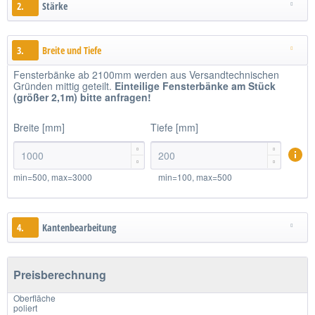
2.
Stärke
3.
Breite und Tiefe
Fensterbänke ab 2100mm werden aus Versandtechnischen
Gründen mittig geteilt.
Einteilige
Fensterbänke am Stück
(größer 2,1m)
bitte anfragen!
Breite [mm]
Tiefe [mm]




min=500, max=3000
min=100, max=500
4.
Kantenbearbeitung
Preisberechnung
Oberfläche
poliert