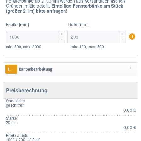
Fensterbänke ab 2100mm werden aus Versandtechnischen
Gründen mittig geteilt.
Einteilige
Fensterbänke am Stück
(größer 2,1m)
bitte anfragen!
Breite [mm]
Tiefe [mm]




min=500, max=3000
min=100, max=500
4.
Kantenbearbeitung
Preisberechnung
Oberfläche
geschliffen
0,00 €
Stärke
20 mm
0,00 €
Breite x Tiefe
1000 x 200 = 0.2 m²