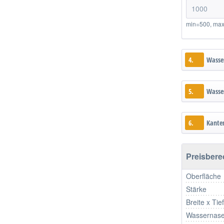
min=500, ma
4.
Wasse
5.
Wasser
6.
Kante
Preisber
Oberfläche
Stärke
Breite x Tie
Wassernase