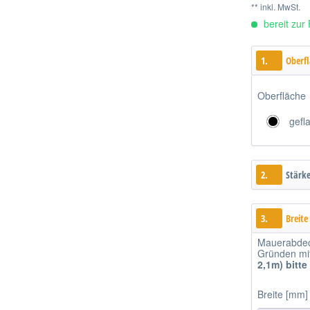
** inkl. MwSt.
bereit zur 
1.
Oberf
Oberfläche
gefl
2.
Stärk
3.
Breite
Mauerabdec
Gründen mitt
2,1m)
bitte
Breite [mm]