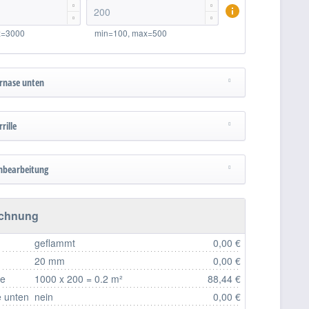




x=3000
min=100, max=500
rnase unten
rille
nbearbeitung
echnung
geflammt
0,00 €
20 mm
0,00 €
fe
1000 x 200 = 0.2 m²
88,44 €
 unten
nein
0,00 €