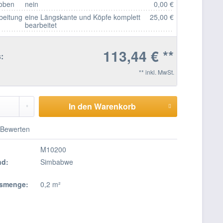
 oben
nein
0,00 €
beitung
eine Längskante und Köpfe komplett
25,00 €
bearbeitet
113,44 € **
:
** inkl. MwSt.
In den Warenkorb
Bewerten
M10200
nd:
Simbabwe
smenge:
0,2 m²