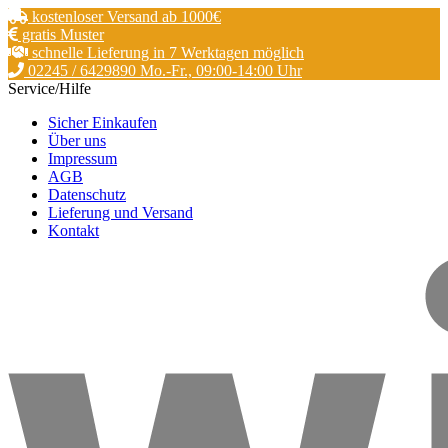
kostenloser Versand ab 1000€
gratis Muster
schnelle Lieferung in 7 Werktagen möglich
02245 / 6429890 Mo.-Fr., 09:00-14:00 Uhr
Service/Hilfe
Sicher Einkaufen
Über uns
Impressum
AGB
Datenschutz
Lieferung und Versand
Kontakt