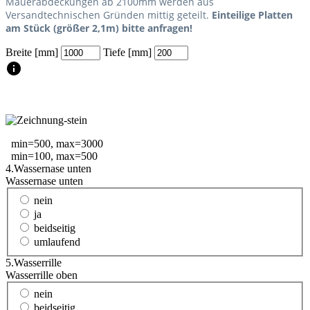
Mauerabdeckungen ab 2100mm werden aus
Versandtechnischen Gründen mittig geteilt.
Einteilige
Platten
am Stück (größer 2,1m)
bitte anfragen!
Breite [mm]
Tiefe [mm]
min=500, max=3000
min=100, max=500
4.
Wassernase unten
Wassernase unten
nein
ja
beidseitig
umlaufend
5.
Wasserrille
Wasserrille oben
nein
beidseitig