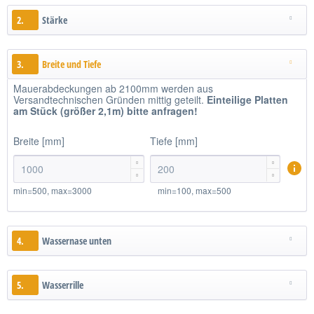
2.
Stärke
3.
Breite und Tiefe
Mauerabdeckungen ab 2100mm werden aus
Versandtechnischen Gründen mittig geteilt.
Einteilige
Platten
am Stück (größer 2,1m)
bitte anfragen!
Breite [mm]
Tiefe [mm]




min=500, max=3000
min=100, max=500
4.
Wassernase unten
5.
Wasserrille