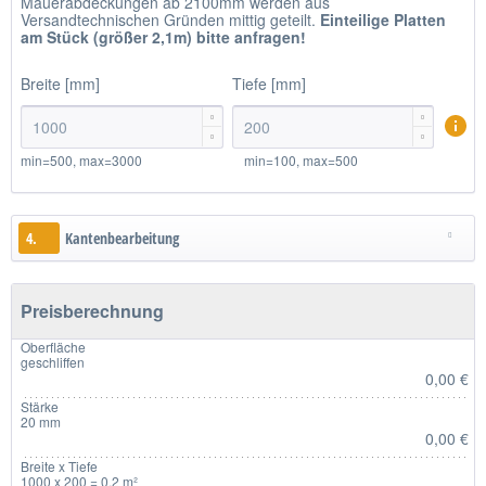
Mauerabdeckungen ab 2100mm werden aus
Versandtechnischen Gründen mittig geteilt.
Einteilige
Platten
am Stück (größer 2,1m)
bitte anfragen!
Breite [mm]
Tiefe [mm]




min=500, max=3000
min=100, max=500
4.
Kantenbearbeitung
Preisberechnung
Oberfläche
geschliffen
0,00 €
Stärke
20 mm
0,00 €
Breite x Tiefe
1000 x 200 = 0.2 m²