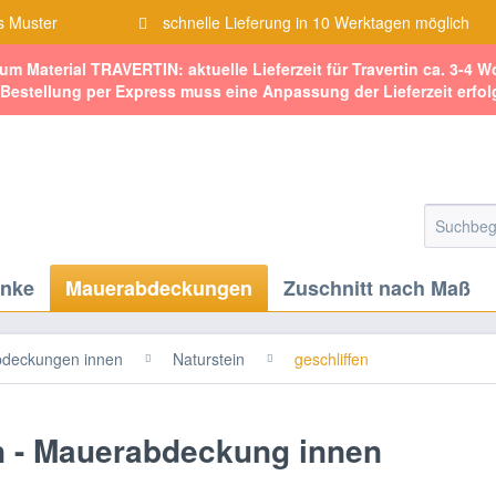
s Muster
schnelle Lieferung in 10 Werktagen möglich
zum Material TRAVERTIN: aktuelle Lieferzeit für Travertin ca. 3-4 
 Bestellung per Express muss eine Anpassung der Lieferzeit erfol
änke
Mauerabdeckungen
Zuschnitt nach Maß
deckungen innen
Naturstein
geschliffen
n - Mauerabdeckung innen