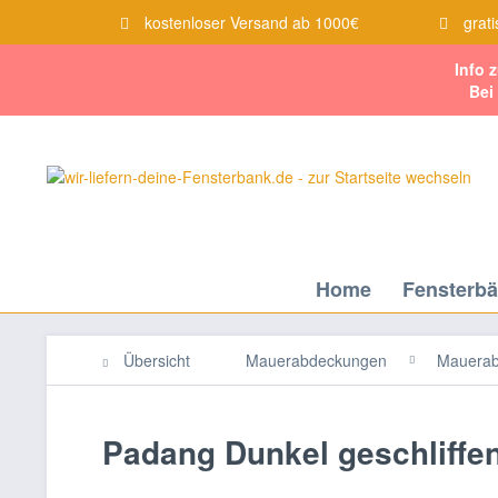
kostenloser Versand ab 1000€
grati
Info 
Bei
Home
Fensterb
Übersicht
Mauerabdeckungen
Mauerab
Padang Dunkel geschliffe