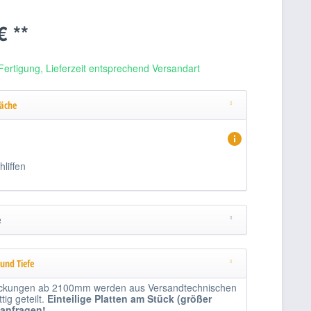
€ **
Fertigung, Lieferzeit entsprechend Versandart
läche
hliffen
e
 und Tiefe
kungen ab 2100mm werden aus Versandtechnischen
ig geteilt.
Einteilige
Platten am Stück (größer
 anfragen!