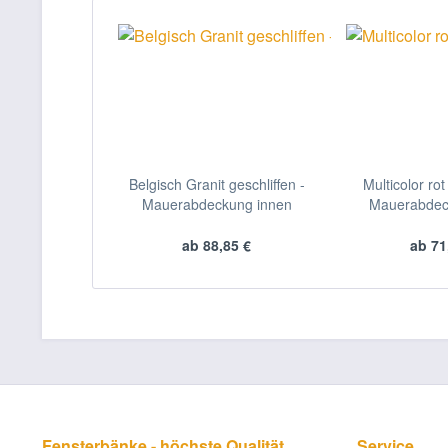
Belgisch Granit geschliffen -
Multicolor rot
Mauerabdeckung innen
Mauerabdec
ab 88,85 €
ab 71
Fensterbänke - höchste Qualität
Service