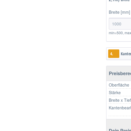
Breite [mm]
min=500, ma
4.
Kante
Preisber
Oberfläche
Stärke
Breite x Tie
Kantenbear
Dein Preis