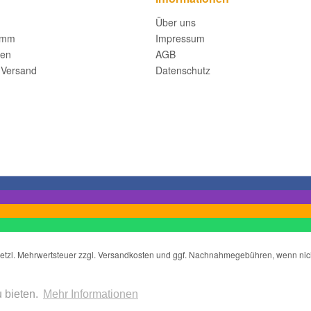
Über uns
amm
Impressum
fen
AGB
 Versand
Datenschutz
gesetzl. Mehrwertsteuer zzgl. Versandkosten und ggf. Nachnahmegebühren, wenn ni
Copyright ©2021 wir-liefern-deine-Fensterbank.de
 bieten.
Mehr Informationen