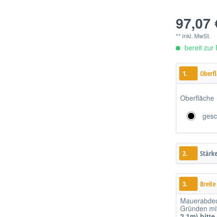
97,07 
** inkl. MwSt.
bereit zur 
1.
Oberf
Oberfläche
gesc
2.
Stärk
3.
Breite
Mauerabdec
Gründen mitt
2,1m)
bitte