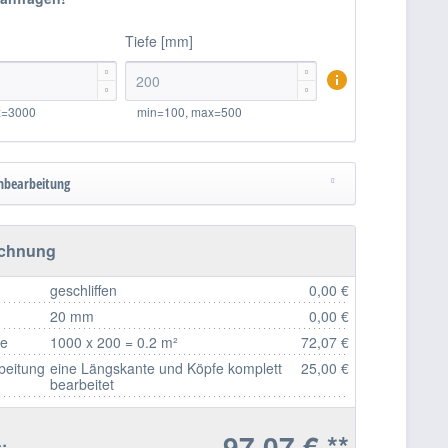
Tiefe [mm]




x=3000
min=100, max=500
nbearbeitung
echnung
geschliffen
0,00 €
20 mm
0,00 €
fe
1000 x 200 = 0.2 m²
72,07 €
beitung
eine Längskante und Köpfe komplett
25,00 €
bearbeitet
97,07 € **
: