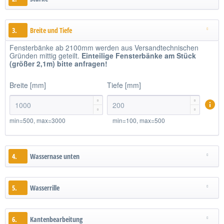
3.
Breite und Tiefe
Fensterbänke ab 2100mm werden aus Versandtechnischen
Gründen mittig geteilt.
Einteilige
Fensterbänke am Stück
(größer 2,1m)
bitte anfragen!
Breite [mm]
Tiefe [mm]




min=500, max=3000
min=100, max=500
4.
Wassernase unten
5.
Wasserrille
6.
Kantenbearbeitung