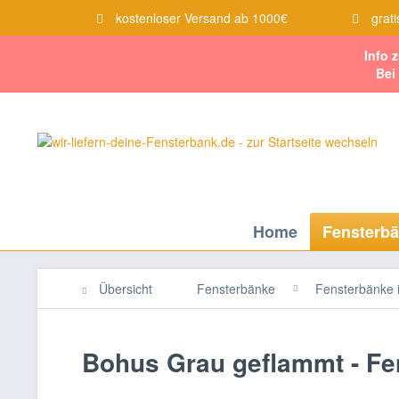
kostenloser Versand ab 1000€
grati
Info 
Bei
Home
Fensterb
Übersicht
Fensterbänke
Fensterbänke 
Bohus Grau geflammt - Fe