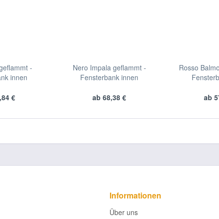
geflammt -
Nero Impala geflammt -
Rosso Balmo
nk innen
Fensterbank innen
Fenster
,84 €
ab 68,38 €
ab 5
Informationen
Über uns