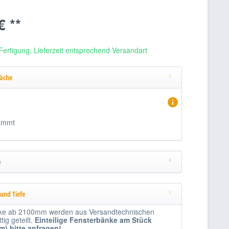
€ **
Fertigung, Lieferzeit entsprechend Versandart
läche
ammt
e
 und Tiefe
ke ab 2100mm werden aus Versandtechnischen
ig geteilt.
Einteilige
Fensterbänke am Stück
1m)
bitte anfragen!