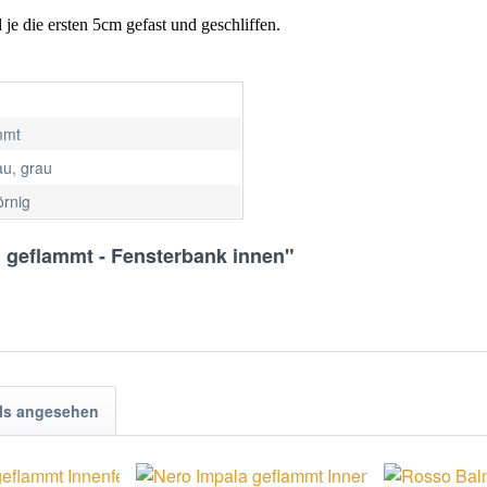
 je die ersten 5cm gefast und geschliffen.
mmt
au, grau
örnig
 geflammt - Fensterbank innen"
ls angesehen