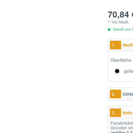
70,84 
** inkl. MwSt.
bereit zur 
1.
Oberf
Oberfläche
gefl
2.
Stärk
3.
Breite
Fensterbän
Gründen mitt
(größer 2,