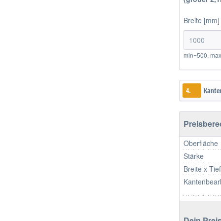
Breite [mm]
min=500, ma
4.
Kante
Preisber
Oberfläche
Stärke
Breite x Tie
Kantenbear
Dein Preis