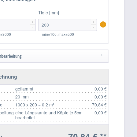
Tiefe [mm]




x=3000
min=100, max=500
nbearbeitung
echnung
geflammt
0,00 €
20 mm
0,00 €
fe
1000 x 200 = 0.2 m²
70,84 €
beitung
eine Längskante und Köpfe je 5cm
0,00 €
bearbeitet
70,84 € **
: