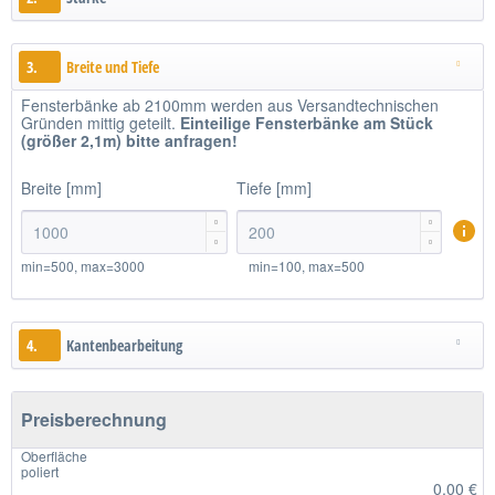
3.
Breite und Tiefe
Fensterbänke ab 2100mm werden aus Versandtechnischen
Gründen mittig geteilt.
Einteilige
Fensterbänke am Stück
(größer 2,1m)
bitte anfragen!
Breite [mm]
Tiefe [mm]




min=500, max=3000
min=100, max=500
4.
Kantenbearbeitung
Preisberechnung
Oberfläche
poliert
0,00 €