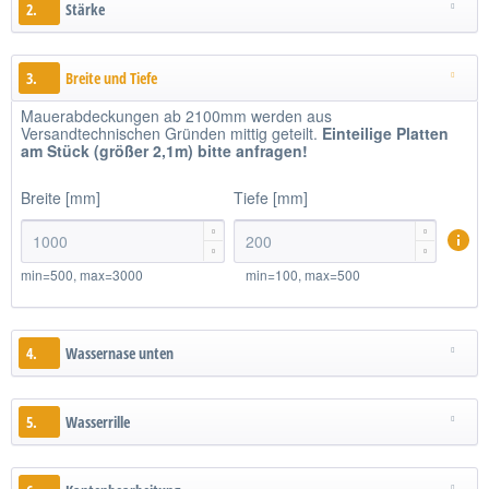
2.
Stärke
3.
Breite und Tiefe
Mauerabdeckungen ab 2100mm werden aus
Versandtechnischen Gründen mittig geteilt.
Einteilige
Platten
am Stück (größer 2,1m)
bitte anfragen!
Breite [mm]
Tiefe [mm]




min=500, max=3000
min=100, max=500
4.
Wassernase unten
5.
Wasserrille