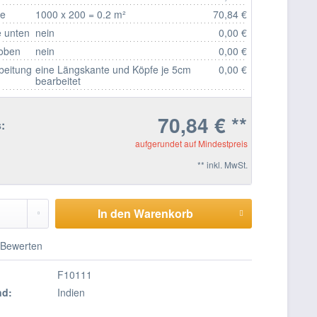
fe
1000 x 200 = 0.2 m²
70,84 €
 unten
nein
0,00 €
 oben
nein
0,00 €
beitung
eine Längskante und Köpfe je 5cm
0,00 €
bearbeitet
70,84 € **
:
aufgerundet auf Mindestpreis
** inkl. MwSt.
In den Warenkorb
Bewerten
F10111
nd:
Indien