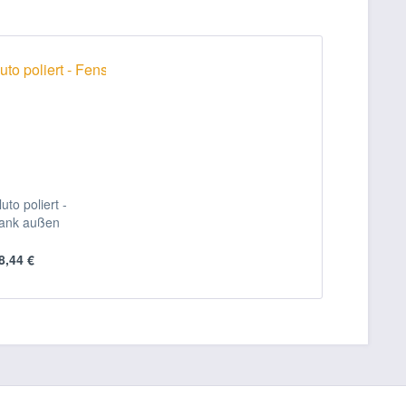
uto poliert -
ank außen
8,44 €