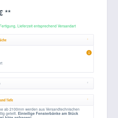
€ **
Fertigung, Lieferzeit entsprechend Versandart
läche
rt
e
 und Tiefe
ke ab 2100mm werden aus Versandtechnischen
ig geteilt.
Einteilige
Fensterbänke am Stück
1m)
bitte anfragen!