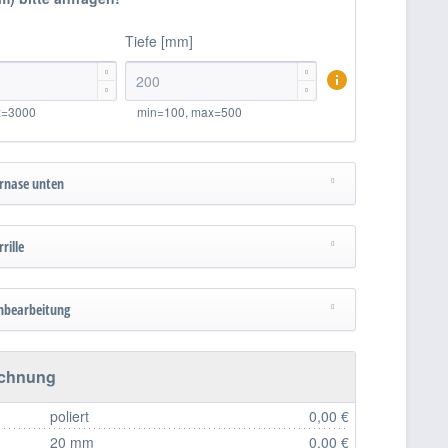
Tiefe [mm]




x=3000
min=100, max=500
rnase unten
rille
nbearbeitung
echnung
poliert
0,00 €
20 mm
0,00 €