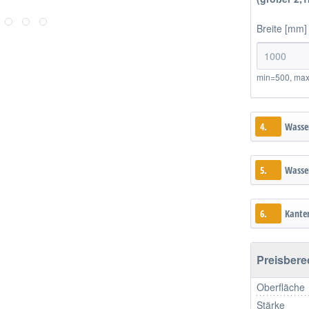
Breite [mm]
min=500, ma
4.
Wasse
5.
Wasser
6.
Kante
Preisber
Oberfläche
Stärke