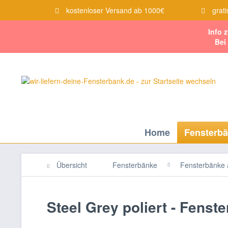
kostenloser Versand ab 1000€
grati
Info 
Bei
Home
Fensterb
Übersicht
Fensterbänke
Fensterbänke
Steel Grey poliert - Fenst