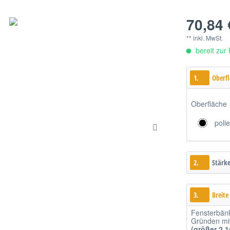
70,84 
** inkl. MwSt.
bereit zur 
1.
Oberf
Oberfläche
polie
2.
Stärk
3.
Breite
Fensterbän
Gründen mitt
(größer 2,